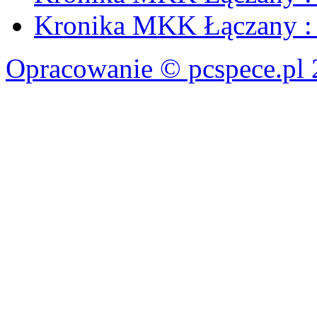
Kronika MKK Łączany : 
Opracowanie © pcspece.pl 