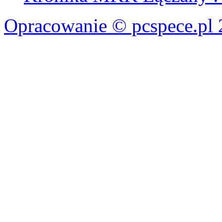
Opracowanie © pcspece.pl 