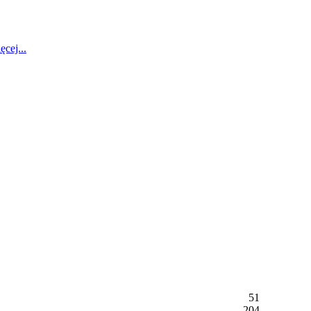
ęcej...
51
204