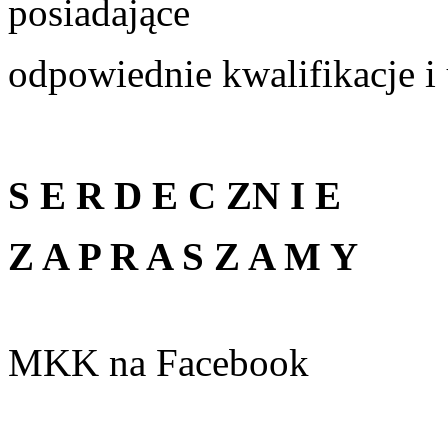
posiadające
odpowiednie kwalifikacje i
S E R D E C ZN I E
Z A P R A S Z A M Y
MKK na Facebook