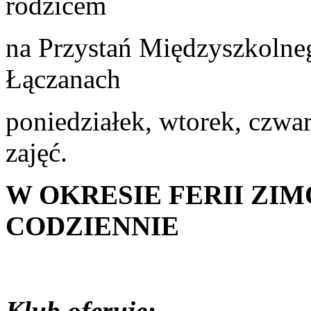
rodzicem
na Przystań Międzyszkoln
Łączanach
poniedziałek, wtorek, czwar
zajęć.
W OKRESIE FERII ZI
CODZIENNIE
Klub oferuje: