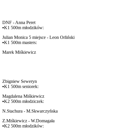
DNF - Anna Peret
▪️K1 500m młodzików:
Julian Monica 5 miejsce - Leon Orliński
▪️K1 500m masters:
Marek Miśkiewicz
Zbigniew Seweryn
▪️K1 500m seniorek:
Magdalena Miśkiewicz
▪️K2 500m młodziczek:
N.Stachura - M.Skwarczyńska
Z.Miśkiewicz - W.Domagała
▪️K2 500m młodzików: