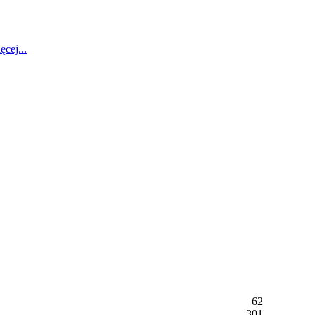
ęcej...
62
301