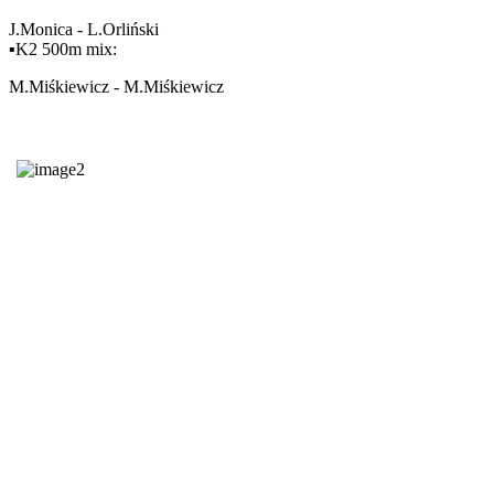
J.Monica - L.Orliński
▪️K2 500m mix:
M.Miśkiewicz - M.Miśkiewicz