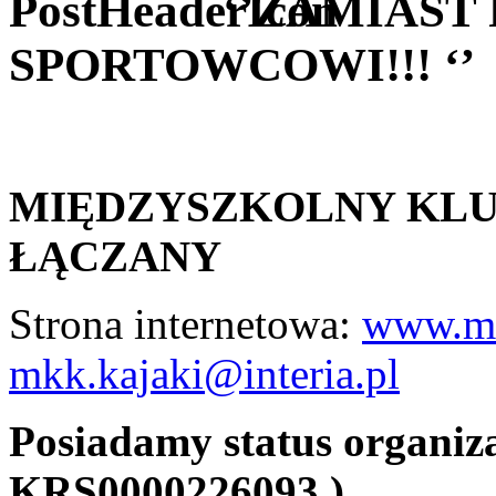
‘’ZAMIAST
SPORTOWCOWI!!! ‘’
MIĘDZYSZKOLNY KL
ŁĄCZANY
Strona internetowa:
www.mk
mkk.kajaki@interia.pl
Posiadamy status organiza
KRS0000226093 )