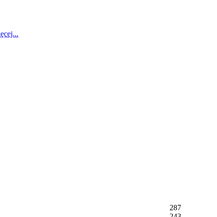
ęcej...
287
243