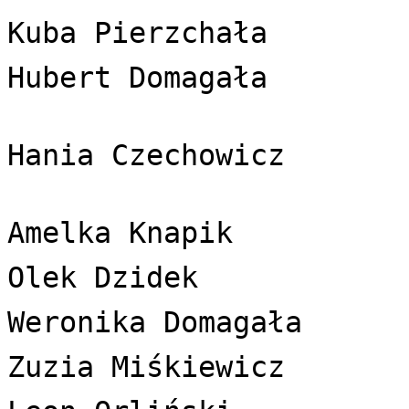
Kuba Pierzchała  
Hubert Domagała 
Hania Czechowicz 
Amelka Knapik  
Olek Dzidek  
Weronika Domagała  
Zuzia Miśkiewicz  