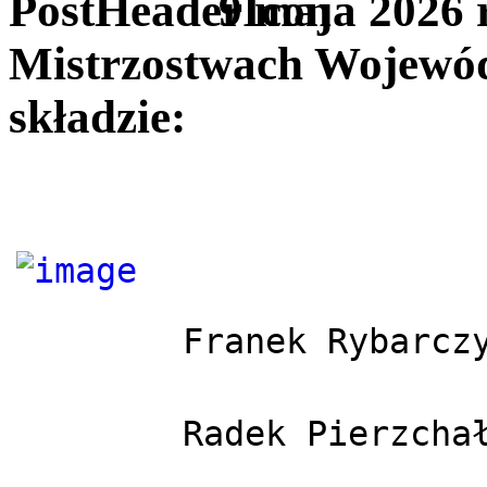
9 maja 2026 r
Mistrzostwach Wojewó
składzie:
Franek Rybarcz
Radek Pierzcha