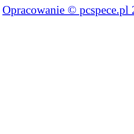
Opracowanie © pcspece.pl 