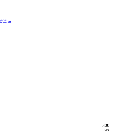
ęcej...
300
243