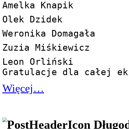
Amelka Knapik  
Olek Dzidek  
Weronika Domagała  
Zuzia Miśkiewicz  
Leon Orliński

Gratulacje dla całej ek
Więcej…
Długod