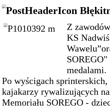
Błękit
Z zawodów 
KS Nadwiśl
Wawelu”ora
SOREGO" p
medalami.
Po wyścigach sprinterskich
kajakarzy rywalizujących na
Memoriału SOREGO - dzieci 