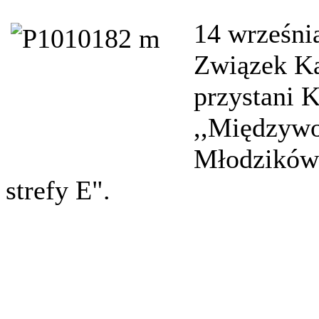
1
4
wrześni
Związek Ka
przystani 
,,Międzywo
Młodzików 
strefy E".