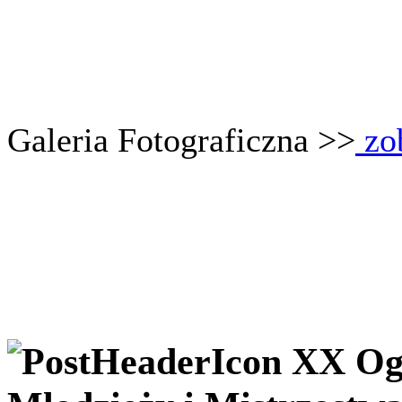
Galeria Fot
ograficzna >>
zo
XX Og