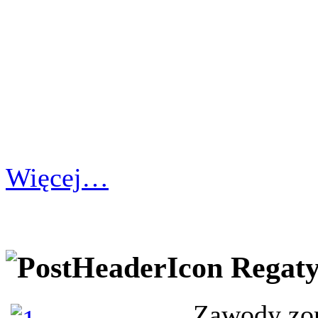
Więcej…
Regat
Zawody zor