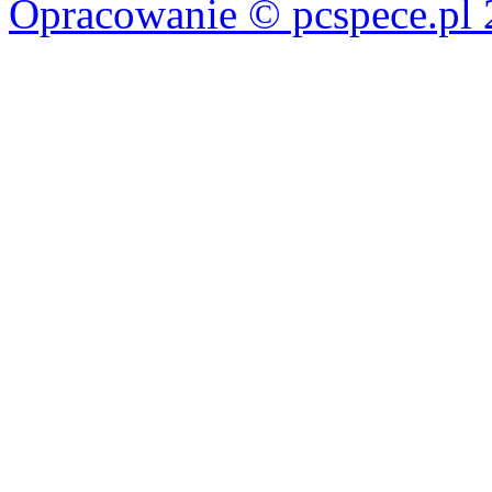
Opracowanie © pcspece.pl 