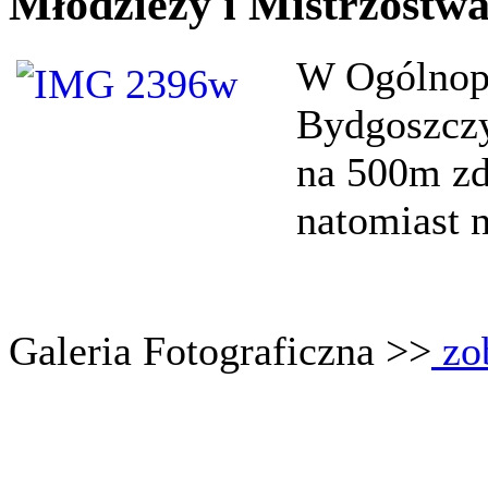
Młodzieży i Mistrzostwa
W Ogólno
p
Bydgoszcz
na 500m zd
natomia
st 
Galeria Fotograficzna >>
zo