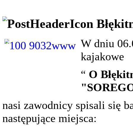
Błękit
W dn
iu 06
kajakowe
“
O
Błękit
"SOREG
nasi
zawodnicy spisali się b
następujące miejsca: