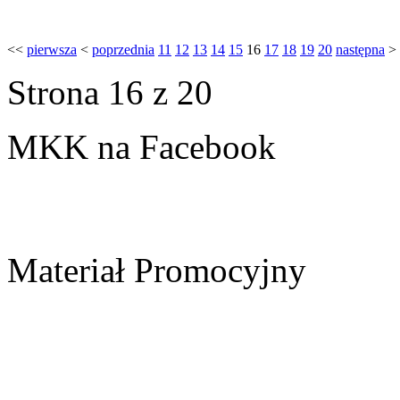
<<
pierwsza
<
poprzednia
11
12
13
14
15
16
17
18
19
20
następna
>
Strona 16 z 20
MKK na Facebook
Materiał Promocyjny