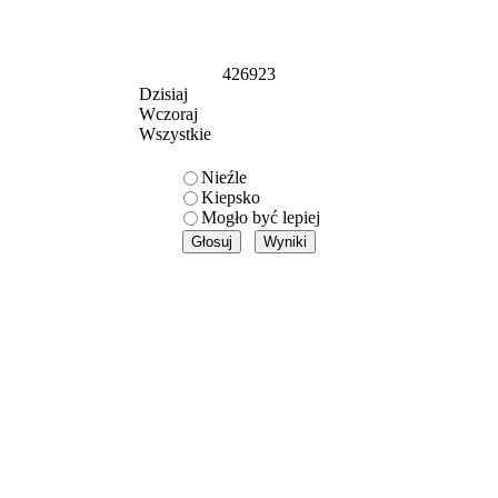
426923
Dzisiaj
Wczoraj
Wszystkie
Nieźle
Kiepsko
Mogło być lepiej