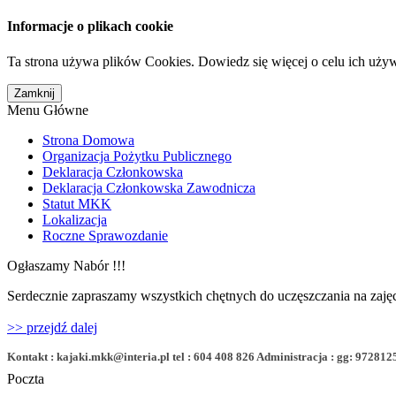
Informacje o plikach cookie
Ta strona używa plików Cookies. Dowiedz się więcej o celu ich uży
Menu Główne
Strona Domowa
Organizacja Pożytku Publicznego
Deklaracja Członkowska
Deklaracja Członkowska Zawodnicza
Statut MKK
Lokalizacja
Roczne Sprawozdanie
Ogłaszamy Nabór !!!
Serdecznie zapraszamy wszystkich chętnych do uczęszczania na zajęc
>> przejdź dalej
Kontakt : kajaki.mkk@interia.pl tel : 604 408 826 Administracja : gg: 972812
Poczta