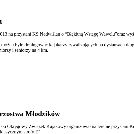
u
013 na przystani KS Nadwiślan o “Błękitną Wstęgę Wawelu”oraz w
, można było dopingować kajakarzy rywalizujących na dystansach dłu
niorzy i seniorzy na 4 km.
rzostwa Młodzików
lski Okręgowy Związek Kajakowy organizował na terenie przystani
klasycznym strefy E".