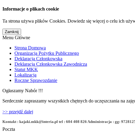
Informacje o plikach cookie
Ta strona używa plików Cookies. Dowiedz się więcej o celu ich uży
Menu Główne
Strona Domowa
Organizacja Pożytku Publicznego
Deklaracja Członkowska
Deklaracja Członkowska Zawodnicza
Statut MKK
Lokalizacja
Roczne Sprawozdanie
Ogłaszamy Nabór !!!
Serdecznie zapraszamy wszystkich chętnych do uczęszczania na zajęc
>> przejdź dalej
Kontakt : kajaki.mkk@interia.pl tel : 604 408 826 Administracja : gg: 972812
Poczta