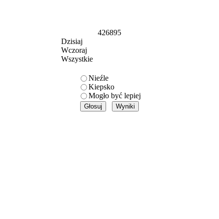
426895
Dzisiaj
Wczoraj
Wszystkie
Nieźle
Kiepsko
Mogło być lepiej