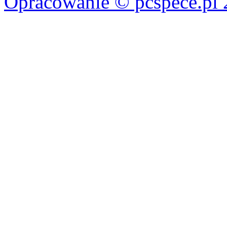
Opracowanie © pcspece.pl 