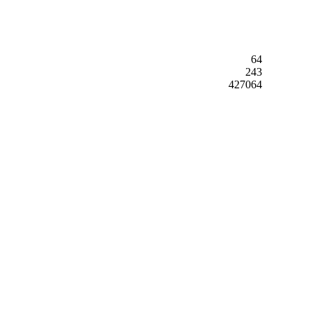
64
243
427064