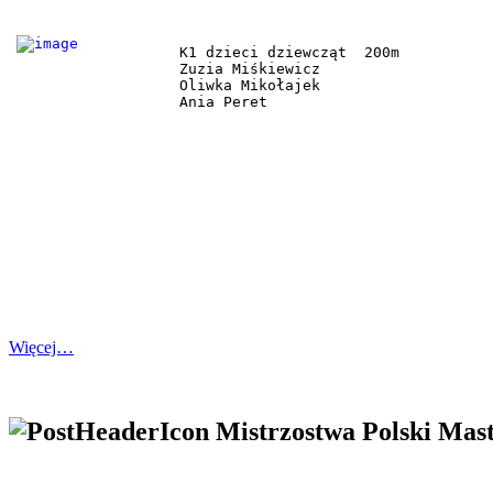
K1 dzieci dziewcząt  200m 

Zuzia Miśkiewicz 

Oliwka Mikołajek 

Ania Peret 
Więcej…
Mistrzostwa Polski Mas