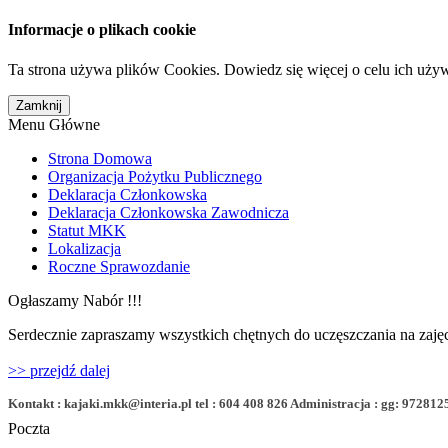
Informacje o plikach cookie
Ta strona używa plików Cookies. Dowiedz się więcej o celu ich uży
Menu Główne
Strona Domowa
Organizacja Pożytku Publicznego
Deklaracja Członkowska
Deklaracja Członkowska Zawodnicza
Statut MKK
Lokalizacja
Roczne Sprawozdanie
Ogłaszamy Nabór !!!
Serdecznie zapraszamy wszystkich chętnych do uczęszczania na zajęc
>> przejdź dalej
Kontakt : kajaki.mkk@interia.pl tel : 604 408 826 Administracja : gg: 972812
Poczta