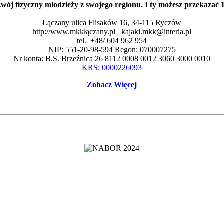
zwój fizyczny młodzieży z swojego regionu. I ty możesz przekaza
Łączany ulica Flisaków 16, 34-115 Ryczów
http://www.mkkłączany.pl kajaki.mkk@interia.pl
tel. +48/ 604 962 954
NIP: 551-20-98-594 Regon: 070007275
Nr konta: B.S. Brzeźnica 26 8112 0008 0012 3060 3000 0010
KRS: 0000226093
Zobacz Więcej