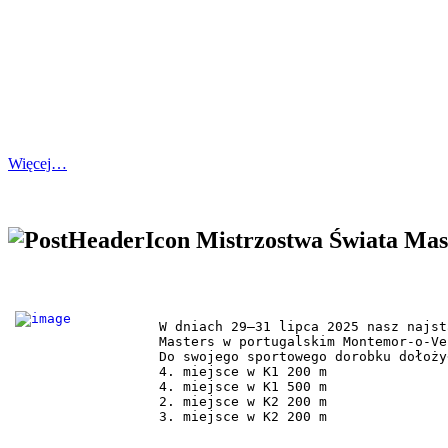
Więcej…
Mistrzostwa Świata Mas
W dniach 29–31 lipca 2025 nasz najst
Masters w portugalskim Montemor-o-Vel
Do swojego sportowego dorobku dołoży
4. miejsce w K1 200 m

4. miejsce w K1 500 m

2. miejsce w K2 200 m

3. miejsce w K2 200 m