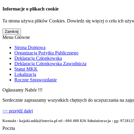
Informacje o plikach cookie
Ta strona używa plików Cookies. Dowiedz się więcej o celu ich uży
Menu Główne
Strona Domowa
Organizacja Pożytku Publicznego
Deklaracja Członkowska
Deklaracja Członkowska Zawodnicza
Statut MKK
Lokalizacja
Roczne Sprawozdanie
Ogłaszamy Nabór !!!
Serdecznie zapraszamy wszystkich chętnych do uczęszczania na zajęc
>> przejdź dalej
Kontakt : kajaki.mkk@interia.pl tel : 604 408 826 Administracja : gg: 972812
Poczta