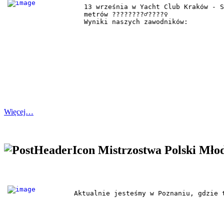
13 września w Yacht Club Kraków - S
metrów ????????‍♂️????‍♀️

Wyniki naszych zawodników:
Więcej…
Mistrzostwa Polski Mło